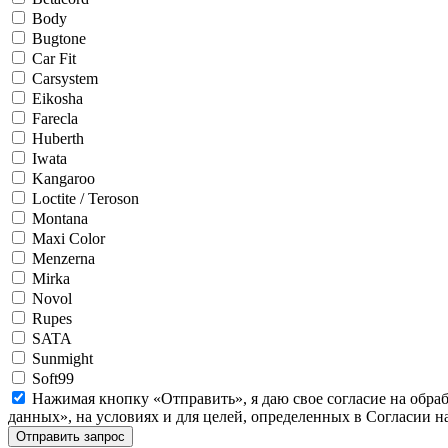
Body
Bugtone
Car Fit
Carsystem
Eikosha
Farecla
Huberth
Iwata
Kangaroo
Loctite / Teroson
Montana
Maxi Color
Menzerna
Mirka
Novol
Rupes
SATA
Sunmight
Soft99
Нажимая кнопку «Отправить», я даю свое согласие на обра
данных», на условиях и для целей, определенных в Согласии 