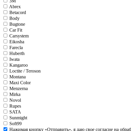
3М
Abrex
Betacord
Body
Bugtone
Car Fit
Carsystem
Eikosha
Farecla
Huberth
Iwata
Kangaroo
Loctite / Teroson
Montana
Maxi Color
Menzerna
Mirka
Novol
Rupes
SATA
Sunmight
Soft99
Нажимая кнопку «Отправить», я даю свое согласие на обра