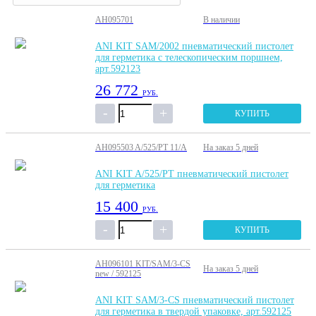
AH095701
В наличии
ANI KIT SAM/2002 пневматический пистолет
для герметика с телескопическим поршнем,
арт.592123
26 772
РУБ.
КУПИТЬ
AH095503 A/525/PT 11/A
На заказ
5 дней
ANI KIT A/525/PT пневматический пистолет
для герметика
15 400
РУБ.
КУПИТЬ
AH096101 KIT/SAM/3-CS
На заказ
5 дней
new / 592125
ANI KIT SAM/3-CS пневматический пистолет
для герметика в твердой упаковке, арт.592125